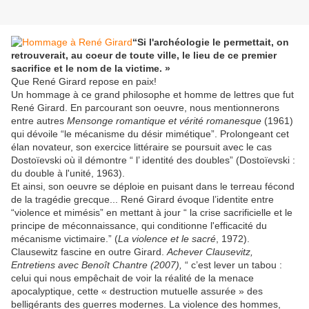
“Si l'archéologie le permettait, on
retrouverait, au coeur de toute ville, le lieu de ce premier
sacrifice et le nom de la victime. »
Que René Girard repose en paix!
Un hommage à ce grand philosophe et homme de lettres que fut
René Girard. En parcourant son oeuvre, nous mentionnerons
entre autres
Mensonge romantique et vérité romanesque
(1961)
qui dévoile “le mécanisme du désir mimétique”. Prolongeant cet
élan novateur, son exercice littéraire se poursuit avec le cas
Dostoïevski où il démontre “ l’ identité des doubles” (Dostoïevski :
du double à l'unité, 1963).
Et ainsi, son oeuvre se déploie en puisant dans le terreau fécond
de la tragédie grecque... René Girard évoque l’identite entre
“violence et mimésis” en mettant à jour “ la crise sacrificielle et le
principe de méconnaissance, qui conditionne l'efficacité du
mécanisme victimaire.” (
La violence et le sacré
, 1972).
Clausewitz fascine en outre Girard.
Achever Clausevitz,
E
ntretiens avec Benoît Chantre (2007),
“ c’est lever un tabou :
celui qui nous empêchait de voir la réalité de la menace
apocalyptique, cette « destruction mutuelle assurée » des
belligérants des guerres modernes. La violence des hommes,