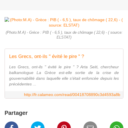
(Photo:M.A) - Grèce : PIB ( - 6,5 ), taux de chômage ( 22,6) - ( source:
ELSTAT)
Les Grecs, ont-ils " évité le pire " ?
Les Grecs, ont-ils " évité le pire " ? Arta Seiti, chercheur
balkanologue La Grèce est-elle sortie de la crise de
gouvernabilité dans laquelle elle s'était enfoncée depuis les
précédentes ...
http://fr.calameo.com/read/00418708890c3d4593a8b
Partager