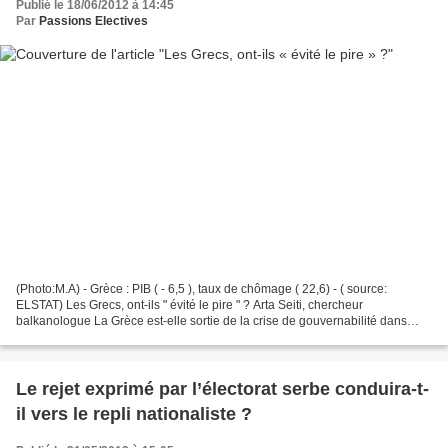
Publié le 18/06/2012 à 14:45
Par
Passions Electives
(Photo:M.A) - Grèce : PIB ( - 6,5 ), taux de chômage ( 22,6) - ( source:
ELSTAT) Les Grecs, ont-ils " évité le pire " ? Arta Seiti, chercheur
balkanologue La Grèce est-elle sortie de la crise de gouvernabilité dans
laquelle elle s'était enfoncée depuis...
Le rejet exprimé par l’électorat serbe conduira-t-
il vers le repli nationaliste ?