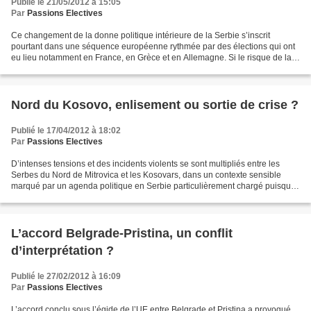
Publié le 21/05/2012 à 15:05
Par
Passions Electives
Ce changement de la donne politique intérieure de la Serbie s’inscrit
pourtant dans une séquence européenne rythmée par des élections qui ont
eu lieu notamment en France, en Grèce et en Allemagne. Si le risque de la
régression identitaire vers un passé...
Nord du Kosovo, enlisement ou sortie de crise ?
Publié le 17/04/2012 à 18:02
Par
Passions Electives
D’intenses tensions et des incidents violents se sont multipliés entre les
Serbes du Nord de Mitrovica et les Kosovars, dans un contexte sensible
marqué par un agenda politique en Serbie particulièrement chargé puisque
se dérouleront le 6 mai prochain,...
L’accord Belgrade-Pristina, un conflit
d’interprétation ?
Publié le 27/02/2012 à 16:09
Par
Passions Electives
L’accord conclu sous l’égide de l’UE entre Belgrade et Pristina a provoqué