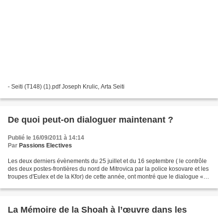
- Seiti (T148) (1).pdf Joseph Krulic, Arta Seiti
De quoi peut-on dialoguer maintenant ?
Publié le 16/09/2011 à 14:14
Par
Passions Electives
Les deux derniers évènements du 25 juillet et du 16 septembre ( le contrôle
des deux postes-frontières du nord de Mitrovica par la police kosovare et les
troupes d'Eulex et de la Kfor) de cette année, ont montré que le dialogue «
technique » représentait...
La Mémoire de la Shoah à l’œuvre dans les